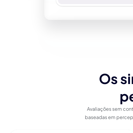
Os si
pe
Avaliações sem con
baseadas em percepç