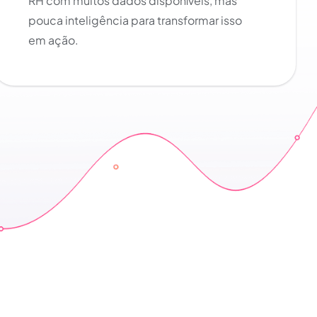
RH com muitos dados disponíveis, mas
pouca inteligência para transformar isso
em ação.